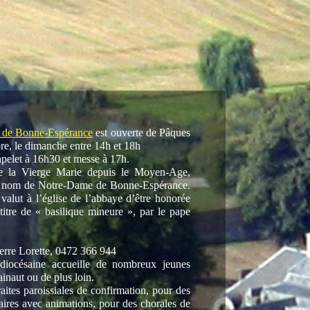
e de Bonne-Espérance
est ouverte de Pâques
bre, le dimanche entre 14h et 18h
apelet à 16h30 et messe à 17h.
e la Vierge Marie depuis le Moyen-Age,
u nom de Notre-Dame de Bonne-Espérance.
 valut à l’église de l’abbaye d’être honorée
itre de « basilique mineure », par le pape
erre Lorette, 0472 366 944
iocésaine accueille de nombreux jeunes
inaut ou de plus loin.
aites paroissiales de confirmation, pour des
laires avec animations, pour des chorales de