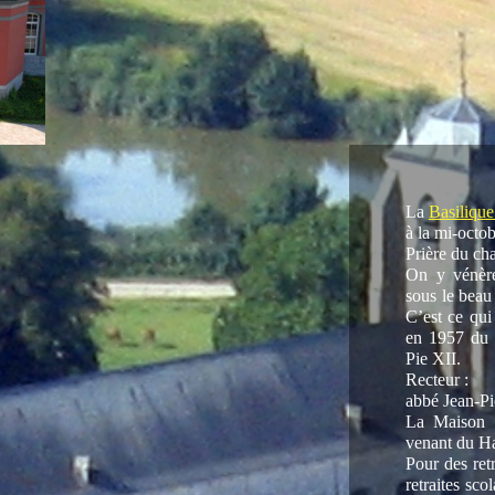
La
Basiliqu
à la mi-octo
Prière du ch
On y vénèr
sous le bea
C’est ce qui
en 1957 du t
Pie XII.
Recteur :
abbé Jean-Pi
La Maison d
venant du Ha
Pour des retr
retraites sco