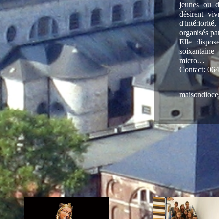
jeunes ou d
désirent vi
d'intériorit
organisés par
Elle dispos
soixantaine
micro…
Contact: 064
maisondioce