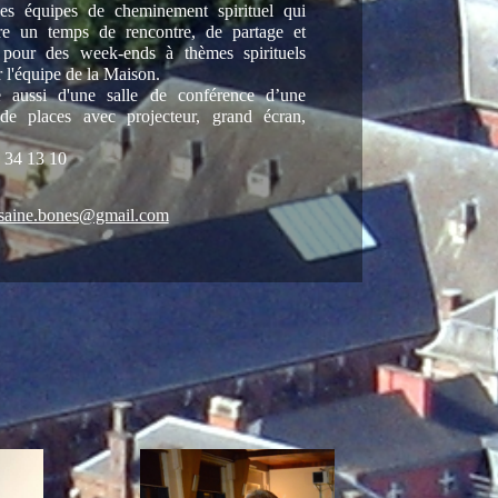
es équipes de cheminement spirituel qui
vre un temps de rencontre, de partage et
é, pour des week-ends à thèmes spirituels
 l'équipe de la Maison.
e aussi d'une salle de conférence d’une
 de places avec projecteur, grand écran,
 34 13 10
saine.bones@gmail.com